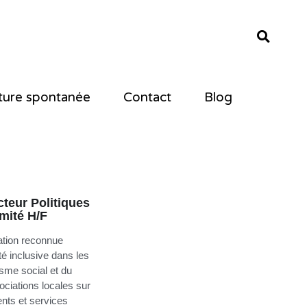
ture spontanée
ture spontanée
Contact
Contact
Blog
Blog
cteur Politiques
mité H/F
ation reconnue
té inclusive dans les
isme social et du
ociations locales sur
ents et services