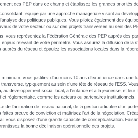
tionnement des PEP dans ce champ et établissez les grandes priorités 
consolidant l’équipe par une approche managériale visant au dével
 d’analyse des politiques publiques. Vous pilotez également des équipe
vaux de votre secteur ou sur des projets transverses au sein des P
ons, vous représentez la Fédération Générale des PEP auprès des parte
s enjeux relevant de votre périmètre. Vous assurez la diffusion de la st
es auprès du réseau et épaulez les associations locales dans la répon
minimum, vous justifiez d’au moins 10 ans d’expérience dans une fon
transverse, typiquement au sein d’une tête de réseau de l’ESS. Vous m
n, au développement social local, à l’enfance et à la jeunesse, et leur
if et réglementaire, comme les acteurs ou partenaires institutionnels.
e l’animation de réseau national, de la gestion articulée d’un portefe
aites preuve de conviction et maîtrisez l’art de la négociation. Créatif(
ial, vous disposez d’une grande capacité de conceptualisation. Faisan
antissez la bonne déclinaison opérationnelle des projets.